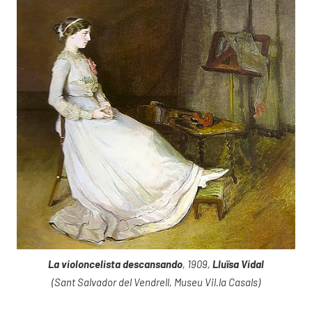
La violoncelista descansando
, 1909,
Lluïsa Vidal
(Sant Salvador del Vendrell, Museu Vil.la Casals)