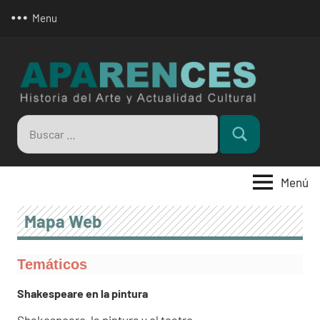
Saltar
Menu
al
contenido
Apar
Buscar:
Buscar
Menú
Mapa Web
Temáticos
Shakespeare en la pintura
Shakespeare, la pintura y el teatro