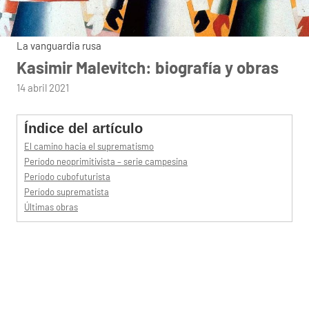
La vanguardia rusa
Kasimir Malevitch: biografía y obras
por
14 abril 2021
admin
Índice del artículo
El camino hacia el suprematismo
Período neoprimitivista – serie campesina
Período cubofuturista
Período suprematista
Últimas obras