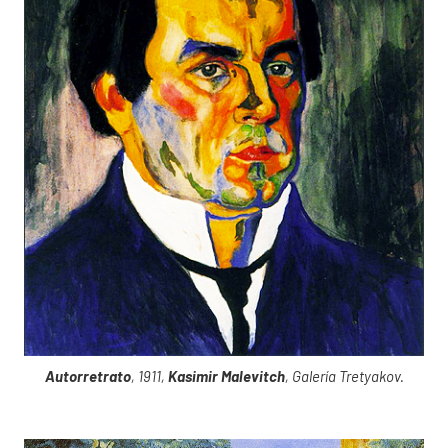
Autorretrato
, 1911,
Kasimir Malevitch
, Galería Tretyakov.