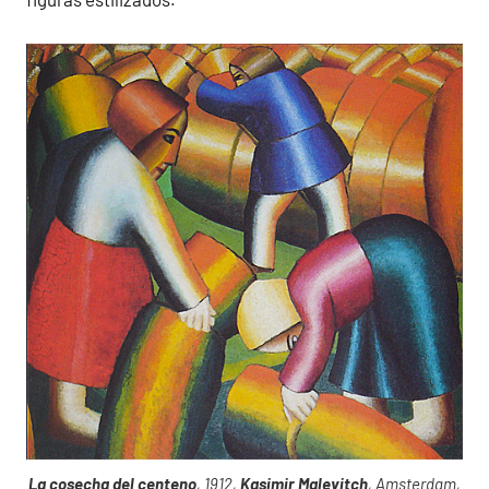
La cosecha del centeno
, 1912,
Kasimir Malevitch
, Amsterdam,