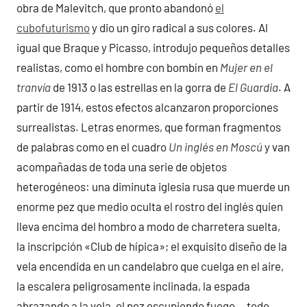
obra de Malevitch, que pronto abandonó
el
cubofuturismo
y dio un giro radical a sus colores. Al
igual que Braque y Picasso, introdujo pequeños detalles
realistas, como el hombre con bombín en
Mujer en el
tranvía
de 1913 o las estrellas en la gorra de
El Guardia
. A
partir de 1914, estos efectos alcanzaron proporciones
surrealistas. Letras enormes, que forman fragmentos
de palabras como en el cuadro
Un inglés en Moscú
y van
acompañadas de toda una serie de objetos
heterogéneos: una diminuta iglesia rusa que muerde un
enorme pez que medio oculta el rostro del inglés quien
lleva encima del hombro a modo de charretera suelta,
la inscripción «Club de hípica»; el exquisito diseño de la
vela encendida en un candelabro que cuelga en el aire,
la escalera peligrosamente inclinada, la espada
abrazando a la vela, el pez escupiendo fuego… todo