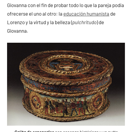
Giovanna con el fin de probar todo lo que la pareja podía
ofrecerse el uno al otro: la
educación humanista
de
Lorenzo y la virtud y la belleza (
pulchritudo
) de
Giovanna.
Cajita de esponsales
con escenas históricas y un putto