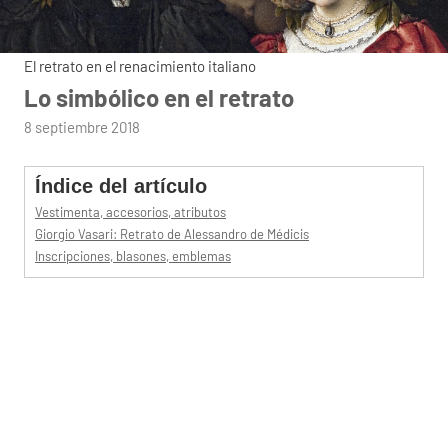
El retrato en el renacimiento italiano
Lo simbólico en el retrato
por
8 septiembre 2018
admin
Índice del artículo
Vestimenta, accesorios, atributos
Giorgio Vasari: Retrato de Alessandro de Médicis
Inscripciones, blasones, emblemas