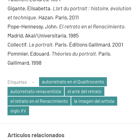
Gigante, Elisabetta.
L’art du portrait : histoire, évolution
et technique
. Hazan. Paris, 2011
Pope-Hennessy, John.
El retrato en el Renacimiento.
Madrid, Akal/Universitaria, 1985
Collectif.
Le portrait.
Paris. Éditions Gallimard, 2001
Pommier, Edouard.
Théories du portrait.
Paris.
Gallimard, 1998
autorretrato en el Quattrocento
Etiquetas
autorretrato renacentista
el arte del retrato
el retrato en el Renacimiento
la imagen del artista
siglo XV
Artículos relacionados