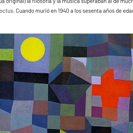
ua original) la filosofía y la música superaban al de muc
octus
. Cuando murió en 1940 a los sesenta años de edad