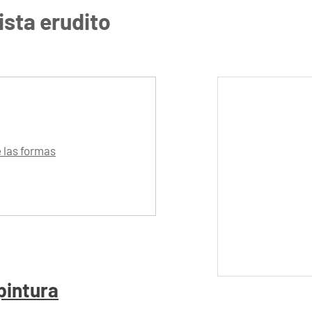
tista erudito
e las formas
pintura