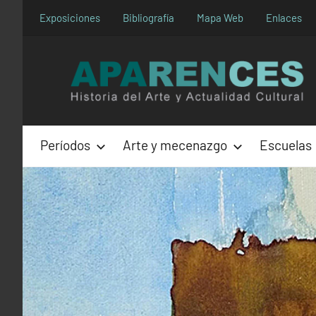
Saltar
Exposiciones
Bibliografía
Mapa Web
Enlaces
al
contenido
Períodos
Arte y mecenazgo
Escuelas