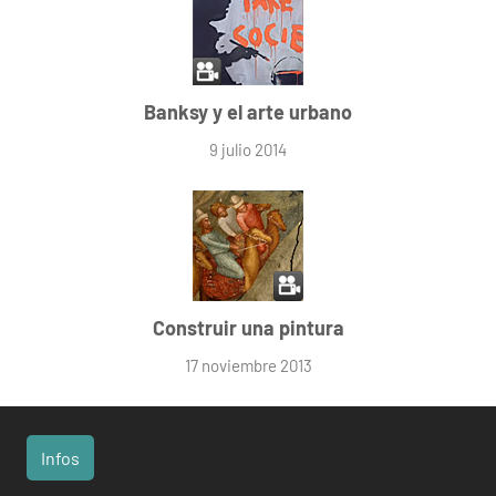
Banksy y el arte urbano
9 julio 2014
Construir una pintura
17 noviembre 2013
Infos