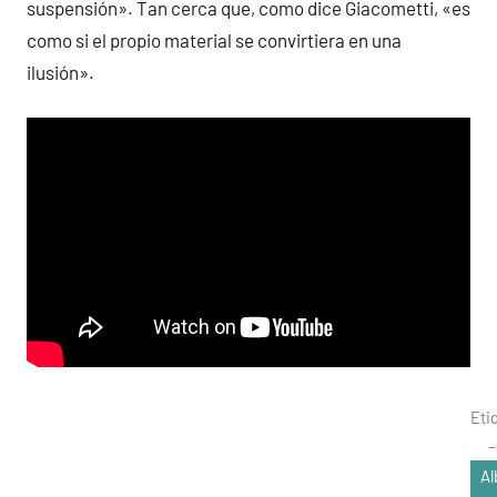
suspensión». Tan cerca que, como dice Giacometti, «es
como si el propio material se convirtiera en una
ilusión».
Eti
Al