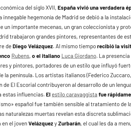
conómica del siglo XVII,
España vivió una verdadera é
La innegable hegemonía de Madrid se debió a la instalaci
 fue un importante mecenas, un gran coleccionista y pr
adrid trabajaron grandes pintores, representantes de est
bre de
Diego Velázquez
. Al mismo tiempo
recibió la vis
enco
Rubens
,
o el italiano
Luca Giordano
. La presencia 
res y pintores, portadores de un estilo que influyó fuer
e la península. Los artistas italianos (Federico Zuccar
 de El Escorial contribuyeron al desarrollo de un lengua
 estas influencias.
El
estilo caravaggista
fue rápidame
rismo» español fue también sensible al tratamiento de l
as naturalezas muertas revelan esta discreta sublimaci
 en el joven
Velázquez
y
Zurbarán
, el cual les da a me