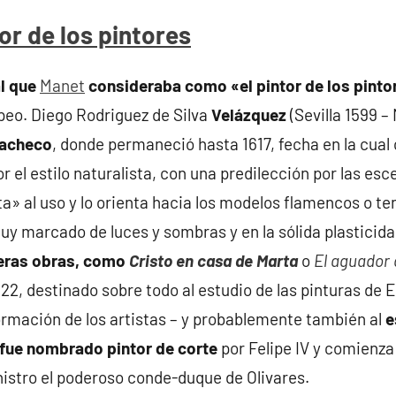
or de los pintores
l que
Manet
consideraba como «el pintor de los pinto
opeo. Diego Rodriguez de Silva
Velázquez
(Sevilla 1599 –
 Pacheco
, donde permaneció hasta 1617, fecha en la cua
 el estilo naturalista, con una predilección por las esce
a» al uso y lo orienta hacia los modelos flamencos o ten
uy marcado de luces y sombras y en la sólida plasticida
eras obras, como
Cristo en casa de Marta
o
El aguador 
22, destinado sobre todo al estudio de las pinturas de El
ormación de los artistas – y probablemente también al
e
fue nombrado pintor de corte
por Felipe IV y comienza
inistro el poderoso conde-duque de Olivares.