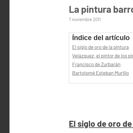
La pintura bar
por
7 noviembre 2011
admin
Índice del artículo
El siglo de oro de la pintura
Velázquez, el pintor de los p
Francisco de Zurbarán
Bartolomé Esteban Murillo
El siglo de oro de