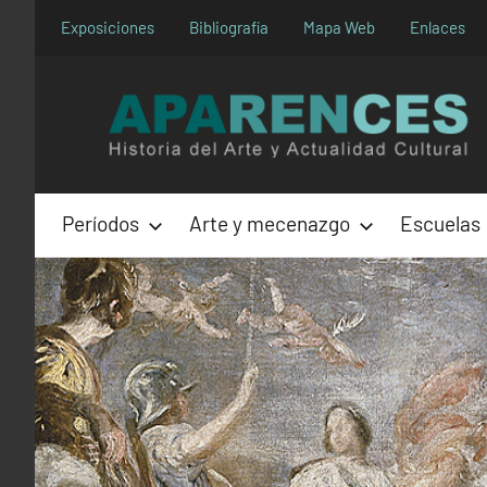
Saltar
Exposiciones
Bibliografía
Mapa Web
Enlaces
al
contenido
Períodos
Arte y mecenazgo
Escuelas