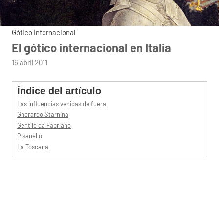
Gótico internacional
El gótico internacional en Italia
por
16 abril 2011
admin
Índice del artículo
Las influencias venidas de fuera
Gherardo Starnina
Gentile da Fabriano
Pisanello
La Toscana