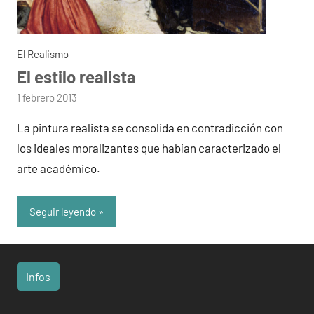
El Realismo
El estilo realista
por
1 febrero 2013
admin
La pintura realista se consolida en contradicción con
los ideales moralizantes que habían caracterizado el
arte académico.
Seguir leyendo
Infos