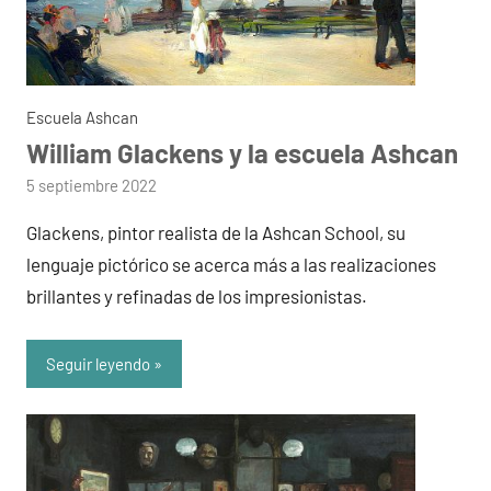
Escuela Ashcan
William Glackens y la escuela Ashcan
por
5 septiembre 2022
admin
Glackens, pintor realista de la Ashcan School, su
lenguaje pictórico se acerca más a las realizaciones
brillantes y refinadas de los impresionistas.
Seguir leyendo