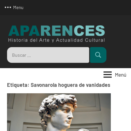
Saltar
Menu
al
contenido
Apar
Buscar:
Buscar
Menú
Etiqueta:
Savonarola hoguera de vanidades