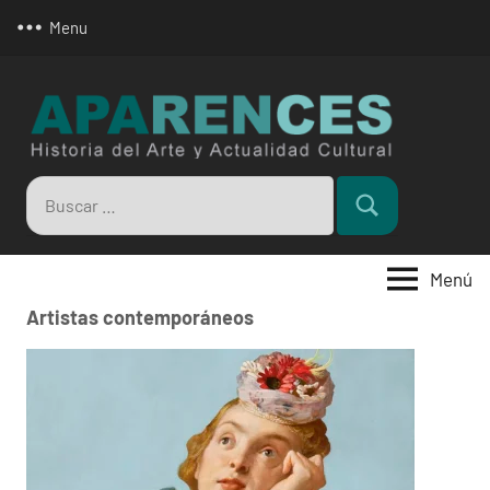
Saltar
Menu
al
contenido
Apar
Buscar:
Buscar
Menú
Artistas contemporáneos