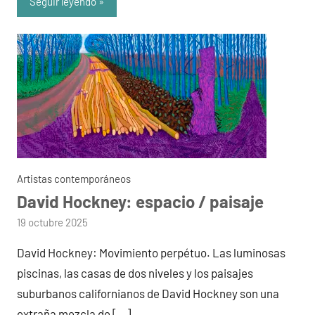
Seguir leyendo
Artistas contemporáneos
David Hockney: espacio / paisaje
por
19 octubre 2025
admin
David Hockney: Movimiento perpétuo. Las luminosas
piscinas, las casas de dos niveles y los paisajes
suburbanos californianos de David Hockney son una
extraña mezcla de […]