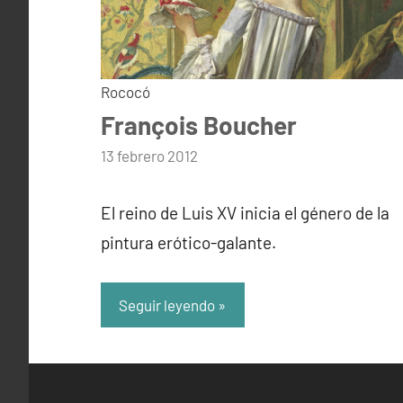
Rococó
François Boucher
por
13 febrero 2012
admin
El reino de Luis XV inicia el género de la
pintura erótico-galante.
Seguir leyendo