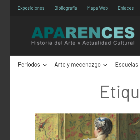
Saltar
Exposiciones
Bibliografía
Mapa Web
Enlaces
al
contenido
Períodos
Arte y mecenazgo
Escuelas
Etiq