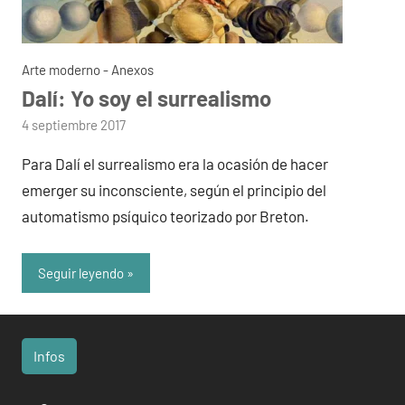
Arte moderno - Anexos
Dalí: Yo soy el surrealismo
por
4 septiembre 2017
admin
Para Dalí el surrealismo era la ocasión de hacer
emerger su inconsciente, según el principio del
automatismo psíquico teorizado por Breton.
Seguir leyendo
Infos