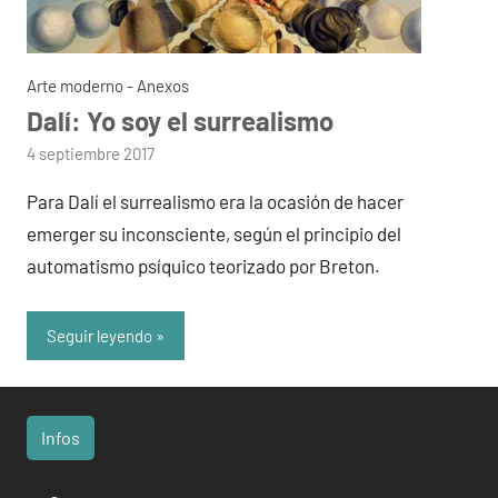
Arte moderno - Anexos
Dalí: Yo soy el surrealismo
por
4 septiembre 2017
admin
Para Dalí el surrealismo era la ocasión de hacer
emerger su inconsciente, según el principio del
automatismo psíquico teorizado por Breton.
Seguir leyendo
Infos