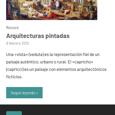
Rococó
Arquitecturas pintadas
por
9 febrero 2012
admin
Una «vista» (veduta) es la representación fiel de un
paisaje auténtico, urbano o rural. El «capricho»
(capricci) es un paisaje con elementos arquitectónicos
ficticios.
Seguir leyendo