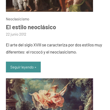
Neoclasicismo
El estilo neoclásico
por
22 junio 2012
admin
El arte del siglo XVIII se caracteriza por dos estilos muy
diferentes: el rococó y el neoclasicismo.
Seguir leyendo