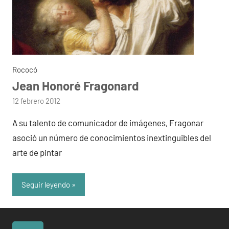
Rococó
Jean Honoré Fragonard
por
12 febrero 2012
admin
A su talento de comunicador de imágenes, Fragonar
asoció un número de conocimientos inextinguibles del
arte de pintar
Seguir leyendo