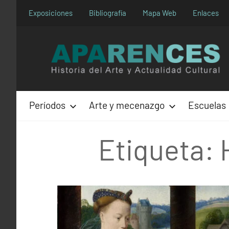
Saltar
Exposiciones
Bibliografía
Mapa Web
Enlaces
al
contenido
Períodos
Arte y mecenazgo
Escuelas
Etiqueta: