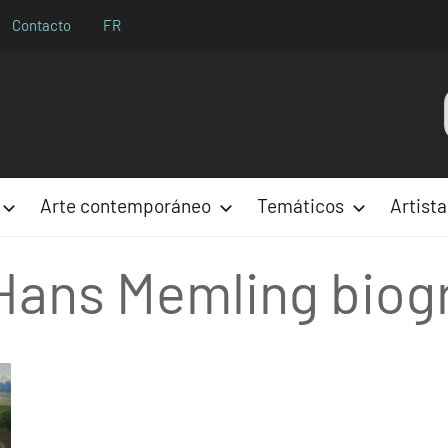
Contacto
FR
Aparences
Arte contemporáneo
Temáticos
Artista
Hans Memling biogr