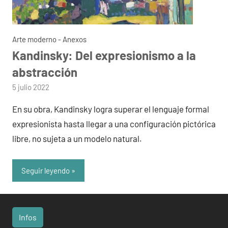
Arte moderno - Anexos
Kandinsky: Del expresionismo a la
abstracción
por
5 julio 2022
admin
En su obra, Kandinsky logra superar el lenguaje formal
expresionista hasta llegar a una configuración pictórica
libre, no sujeta a un modelo natural.
Seguir leyendo
Infos