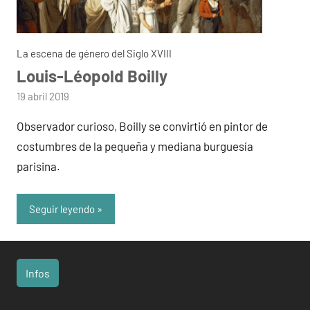
La escena de género del Siglo XVIII
Louis-Léopold Boilly
por
19 abril 2019
admin
Observador curioso, Boilly se convirtió en pintor de
costumbres de la pequeña y mediana burguesía
parisina.
Seguir leyendo
Infos