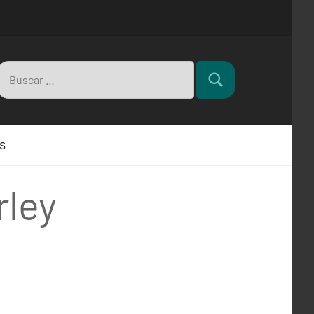
Buscar:
Buscar
s
rley