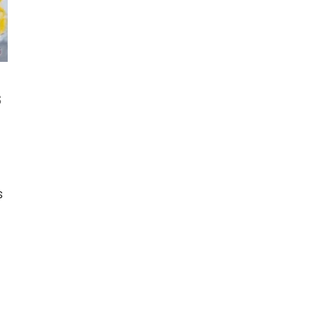
s
s
a