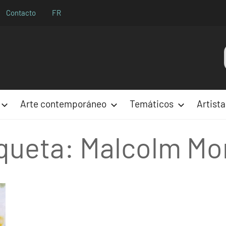
Contacto
FR
Aparences
Arte contemporáneo
Temáticos
Artista
queta:
Malcolm Mo