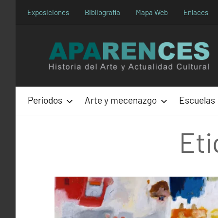
Saltar
Exposiciones
Bibliografía
Mapa Web
Enlaces
al
contenido
Períodos
Arte y mecenazgo
Escuelas
Eti