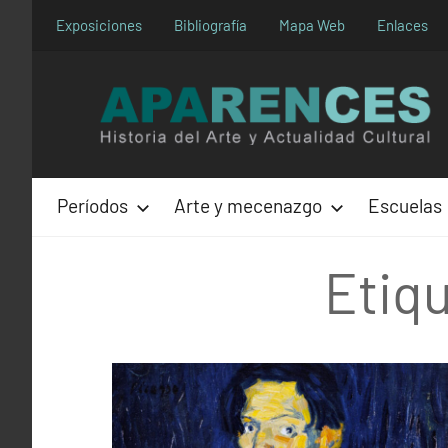
Saltar
Exposiciones
Bibliografía
Mapa Web
Enlaces
al
contenido
Períodos
Arte y mecenazgo
Escuelas
Etiq