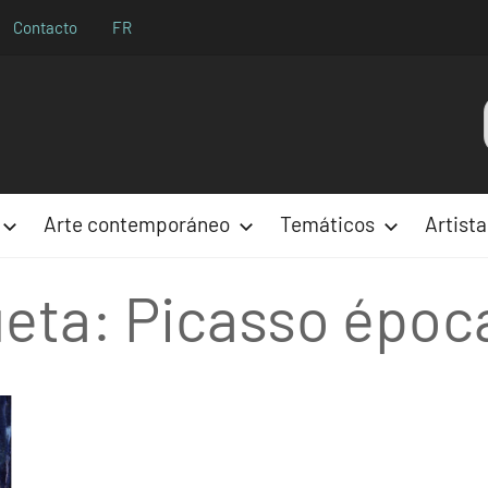
Contacto
FR
Aparences
Arte contemporáneo
Temáticos
Artista
ueta:
Picasso época