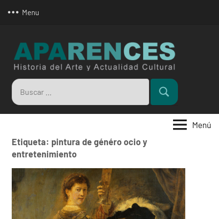
Saltar
Menu
al
contenido
Apar
Buscar:
Buscar
Menú
Etiqueta:
pintura de généro ocio y
entretenimiento