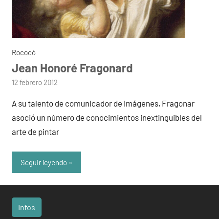
Rococó
Jean Honoré Fragonard
por
12 febrero 2012
admin
A su talento de comunicador de imágenes, Fragonar
asoció un número de conocimientos inextinguibles del
arte de pintar
Seguir leyendo
Infos