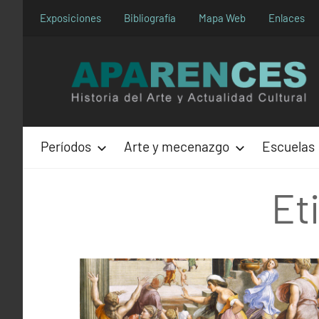
Saltar
Exposiciones
Bibliografía
Mapa Web
Enlaces
al
contenido
Períodos
Arte y mecenazgo
Escuelas
Et