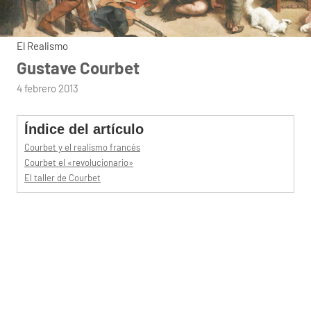
El Realismo
Gustave Courbet
por
4 febrero 2013
admin
Índice del artículo
Courbet y el realismo francés
Courbet el «revolucionario»
El taller de Courbet