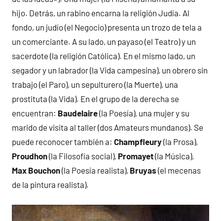
hijo. Detrás, un rabino encarna la religión Judía. Al
fondo, un judío (el Negocio) presenta un trozo de tela a
un comerciante. A su lado, un payaso (el Teatro) y un
sacerdote (la religión Católica). En el mismo lado, un
segador y un labrador (la Vida campesina), un obrero sin
trabajo (el Paro), un sepulturero (la Muerte), una
prostituta (la Vida). En el grupo de la derecha se
encuentran:
Baudelaire
(la Poesía), una mujer y su
marido de visita al taller (dos Amateurs mundanos). Se
puede reconocer también a:
Champfleury
(la Prosa),
Proudhon
(la Filosofía social),
Promayet
(la Música),
Max Bouchon
(la Poesía realista),
Bruyas
(el mecenas
de la pintura realista).