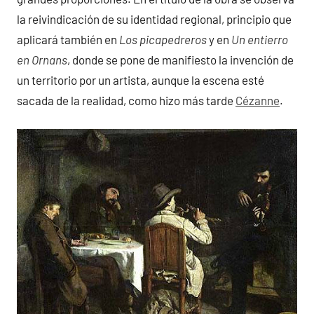
la reivindicación de su identidad regional, principio que
aplicará también en
Los picapedreros
y en
Un entierro
en Ornans
, donde se pone de manifiesto la invención de
un territorio por un artista, aunque la escena esté
sacada de la realidad, como hizo más tarde
Cézanne
.