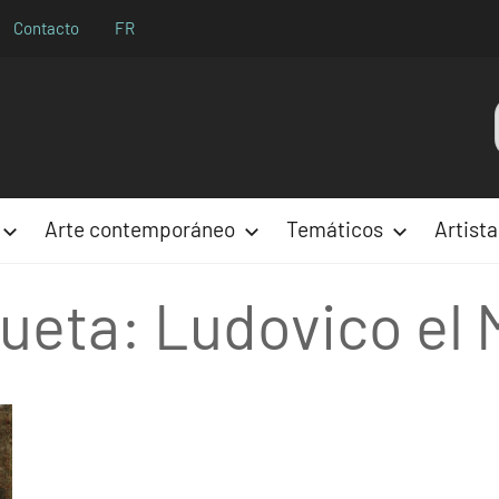
Contacto
FR
Aparences
Arte contemporáneo
Temáticos
Artista
queta:
Ludovico el 