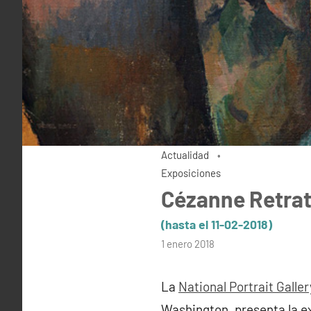
Actualidad
Exposiciones
Cézanne Retra
(hasta el 11-02-2018)
por
1 enero 2018
admin
La
National Portrait Galler
Washington, presenta la e