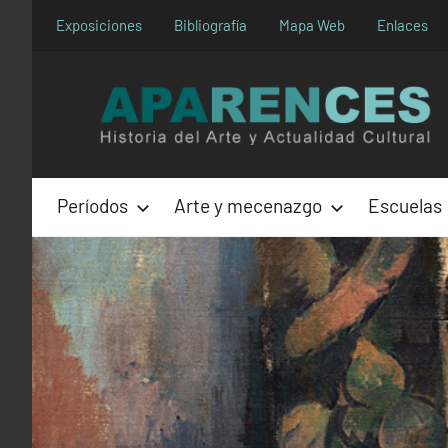
Saltar
Exposiciones
Bibliografía
Mapa Web
Enlaces
al
contenido
Períodos
Arte y mecenazgo
Escuelas