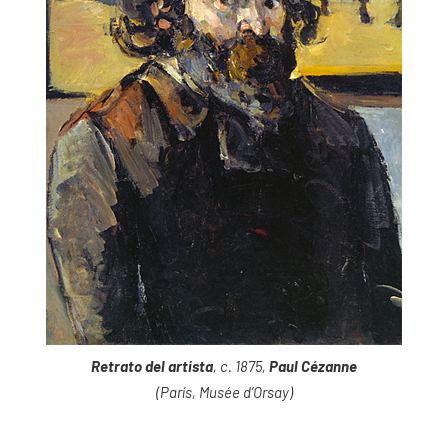
Retrato del artista
, c. 1875,
Paul Cézanne
(París, Musée d’Orsay)