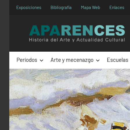
Saltar
Exposiciones
Bibliografía
Mapa Web
Enlaces
al
contenido
Períodos
Arte y mecenazgo
Escuelas