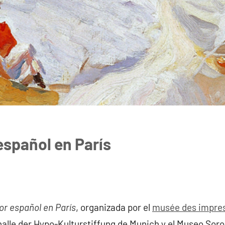
 español en París
tor español en París
, organizada por el
musée des impres
alle der Hypo-Kulturstiffung de Munich y el Museo Soro