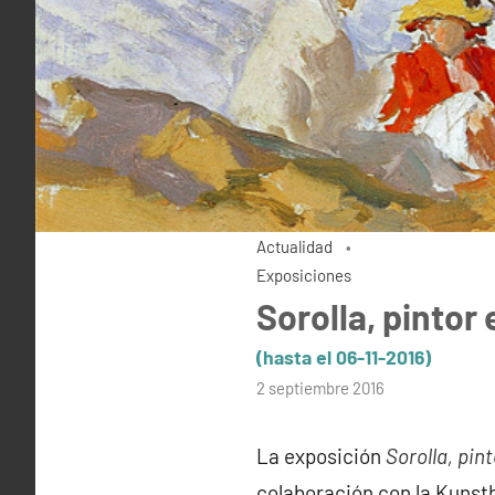
Actualidad
Exposiciones
Sorolla, pintor
(hasta el 06-11-2016)
por
2 septiembre 2016
admin
La exposición
Sorolla, pin
colaboración con la Kunsth