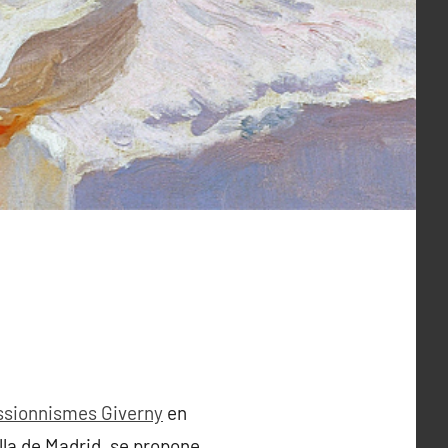
sionnismes Giverny
en
lla de Madrid, se propone