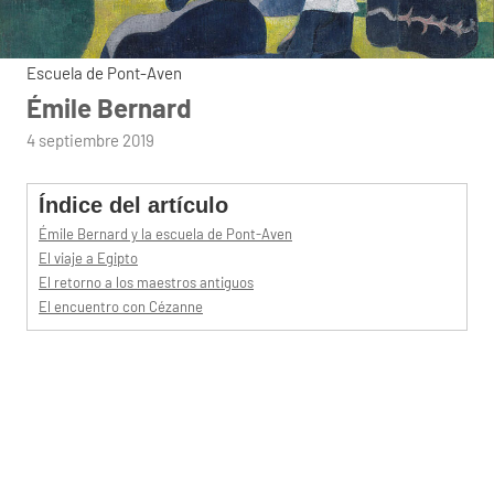
Escuela de Pont-Aven
Émile Bernard
por
4 septiembre 2019
admin
Índice del artículo
Émile Bernard y la escuela de Pont-Aven
El viaje a Egipto
El retorno a los maestros antiguos
El encuentro con Cézanne