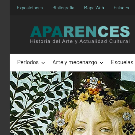
Saltar
Exposiciones
Bibliografía
Mapa Web
Enlaces
al
contenido
Períodos
Arte y mecenazgo
Escuelas