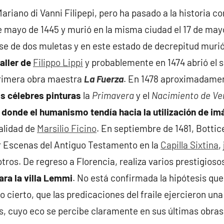
ariano di Vanni Filipepi, pero ha pasado a la historia c
 mayo de 1445 y murió en la misma ciudad el 17 de mayo d
se de dos muletas y en este estado de decrepitud murió
aller de
Filippo Lippi
y probablemente en 1474 abrió el s
primera obra maestra
La Fuerza
. En 1478 aproximadamente
s célebres pinturas
la
Primavera
y el
Nacimiento de Ve
,
donde el humanismo tendía hacia la utilización de i
alidad de
Marsilio Ficino
. En septiembre de 1481, Bottic
ar Escenas del Antiguo Testamento en la
Capilla Sixtina
,
otros. De regreso a Florencia, realiza varios prestigios
ara la villa Lemmi
. No está confirmada la hipótesis que 
 cierto, que las predicaciones del fraile ejercieron un
s, cuyo eco se percibe claramente en sus últimas obras