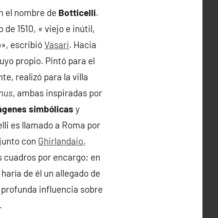
on el nombre de
Botticelli
.
e 1510, « viejo e inútil,
», escribió
Vasari
. Hacia
uyo propio. Pintó para el
, realizó para la villa
nus
, ambas inspiradas por
mágenes simbólicas
y
elli es llamado a Roma por
 junto con
Ghirlandaio
,
os cuadros por encargo; en
haría de él un allegado de
a profunda influencia sobre
.