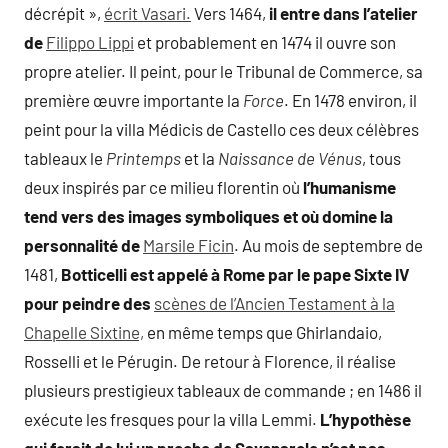
décrépit »,
écrit Vasari.
Vers 1464,
il entre dans l’atelier
de
Filippo Lippi
et probablement en 1474 il ouvre son
propre atelier. Il peint, pour le Tribunal de Commerce, sa
première œuvre importante la
Force
. En 1478 environ, il
peint pour la villa Médicis de Castello ces deux célèbres
tableaux le
Printemps
et la
Naissance de Vénus
, tous
deux inspirés par ce milieu florentin où
l’humanisme
tend vers des images symboliques et où domine la
personnalité de
Marsile Ficin
. Au mois de septembre de
1481,
Botticelli est appelé à Rome par le pape Sixte IV
pour peindre des
scènes de l’Ancien Testament à la
Chapelle Sixtine,
en même temps que Ghirlandaio,
Rosselli et le Pérugin. De retour à Florence, il réalise
plusieurs prestigieux tableaux de commande ; en 1486 il
exécute les fresques pour la villa Lemmi.
L’hypothèse
qui ferait de lui un proche de
Savonarole
n’est pas