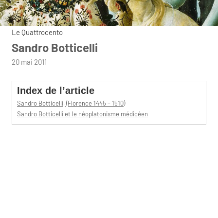
Le Quattrocento
Sandro Botticelli
par
20 mai 2011
admin
Index de l’article
Sandro Botticelli, (Florence 1445 – 1510)
Sandro Botticelli et le néoplatonisme médicéen