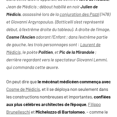
Jean de Médicis ; débout habillé en noir
Julien de
Médicis
, assassiné lors de la
conjuration des Pazzi
(1478)
et Giovanni Argyropoulus. (Botticelli s’est représenté
début, à l’extrême droite du tableau). A droite de l’image,
Cosme l’Ancien
adorant l’Enfant ; dans l’extrême partie
de gauche, les trois personnages sont :
Laurent de
Médicis,
le poète
Politien
,
et
Pic de la Mirandole
;
derrière regardant vers le spectateur Giovanni Lemmi,
qui commanda cette œuvre.
On peut dire que
le mécénat médicéen commença avec
Cosme de Médicis
, et il se déploya non seulement dans
les constructions nombreuses et importantes,
confiées
aux plus célèbres architectes de l’époque
,
Filippo
Brunelleschi
et
Michelozzo di Bartolomeo
, – comme le