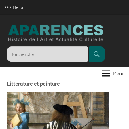
Aller
Menu
au
contenu
Apar
Recherche
Rechercher
pour
:
Menu
Litterature et peinture