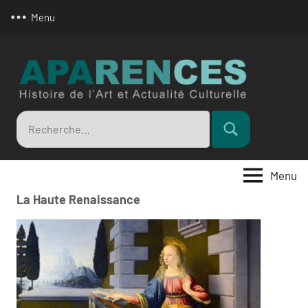
Aller
Menu
au
contenu
Apar
Recherche
Rechercher
pour
:
Menu
La Haute Renaissance