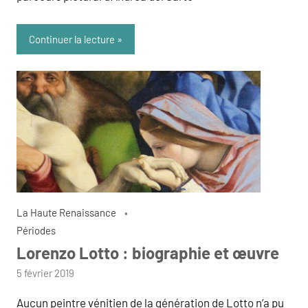
Continuer la lecture
La Haute Renaissance
Périodes
Lorenzo Lotto : biographie et œuvre
par
5 février 2019
admin
Aucun peintre vénitien de la génération de Lotto n’a pu