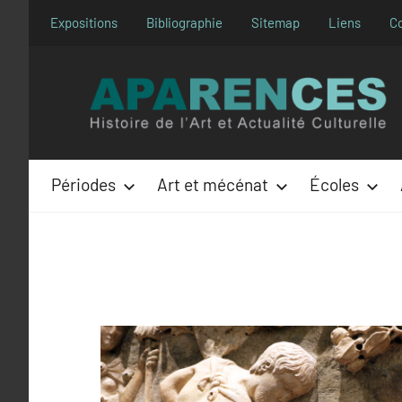
Aller
Expositions
Bibliographie
Sitemap
Liens
C
au
contenu
Périodes
Art et mécénat
Écoles