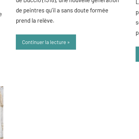
L
de peintres qu’il a sans doute formée
p
e
prend la relève.
s
p
Continuer la lecture