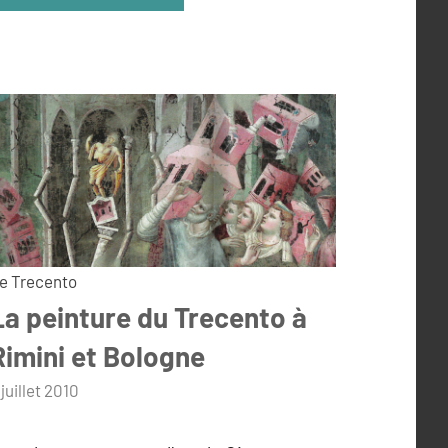
e Trecento
La peinture du Trecento à
Rimini et Bologne
ar
 juillet 2010
dmin