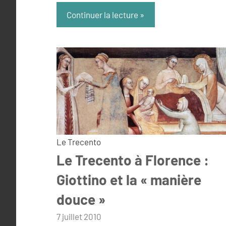
Continuer la lecture
Le Trecento
Le Trecento à Florence :
Giottino et la « manière
douce »
par
7 juillet 2010