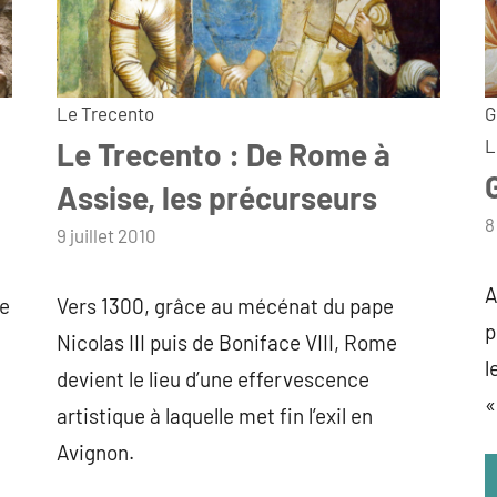
Le Trecento
G
L
Le Trecento : De Rome à
Assise, les précurseurs
p
8
par
9 juillet 2010
a
admin
A
de
Vers 1300, grâce au mécénat du pape
p
Nicolas III puis de Boniface VIII, Rome
l
devient le lieu d’une effervescence
«
artistique à laquelle met fin l’exil en
Avignon.