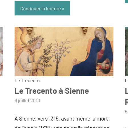
Continuer la lecture
Le Trecento
L
Le Trecento à Sienne
par
6 juillet 2010
admin
p
5
À Sienne, vers 1315, avant même la mort
a
de Duccio (1318), une nouvelle génération