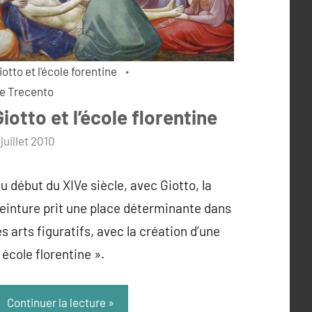
iotto et l'école forentine
e Trecento
Giotto et l’école florentine
ar
 juillet 2010
dmin
u début du XIVe siècle, avec Giotto, la
einture prit une place déterminante dans
es arts figuratifs, avec la création d’une
 école florentine ».
Continuer la lecture