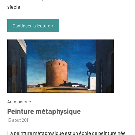
siècle.
Continuer la lecture
Art moderne
Peinture métaphysique
par
15 août 2011
admin
La peinture métaphysique est un école de peinture née