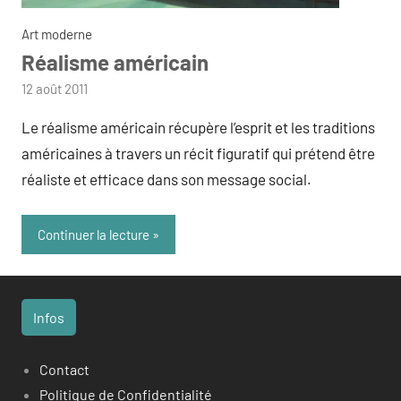
Art moderne
Réalisme américain
par
12 août 2011
admin
Le réalisme américain récupère l’esprit et les traditions
américaines à travers un récit figuratif qui prétend être
réaliste et efficace dans son message social.
Continuer la lecture
Infos
Contact
Politique de Confidentialité