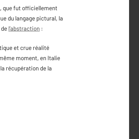
 que fut officiellement
e du langage pictural, la
 de
l’abstraction
:
ique et crue réalité
u même moment, en Italie
e la récupération de la