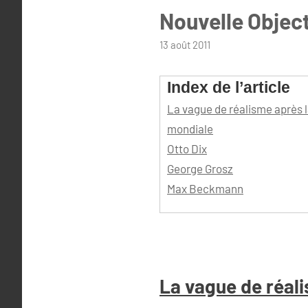
Nouvelle Object
par
13 août 2011
admin
Index de l’article
La vague de réalisme après 
mondiale
Otto Dix
George Grosz
Max Beckmann
La vague de réal