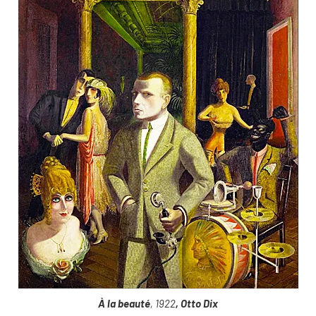
À la beauté
, 1922
, Otto Dix