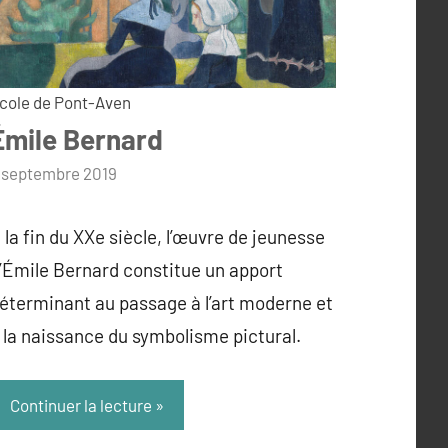
cole de Pont-Aven
Émile Bernard
ar
 septembre 2019
dmin
 la fin du XXe siècle, l’œuvre de jeunesse
’Émile Bernard constitue un apport
éterminant au passage à l’art moderne et
 la naissance du symbolisme pictural.
Continuer la lecture