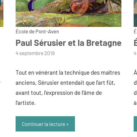
École de Pont-Aven
É
Paul Sérusier et la Bretagne
par
4 septembre 2019
p
4
admin
a
Tout en vénérant la technique des maîtres
À
r
anciens, Sérusier entendait que l’art fût,
d
avant tout, l’expression de l’âme de
d
l’artiste.
à
Continuer la lecture