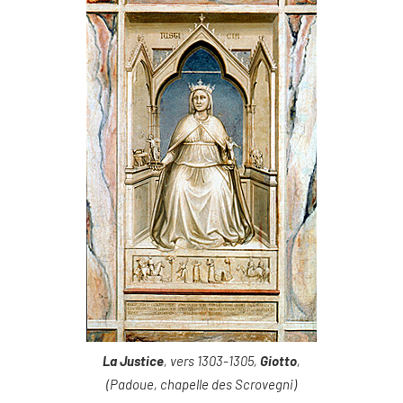
La Justice
, vers 1303-1305,
Giotto
,
(Padoue, chapelle des Scrovegni)