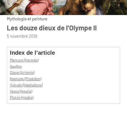
Mythologie et peinture
Les douze dieux de l’Olympe II
par
5 novembre 2019
admin
Index de l’article
Mercure (Hermès)
Apollon
Diane (Artémis)
Neptune (Poséidon)
Vulcain (Héphaïstos)
Vesta (Hestia)
Pluton (Hadès)