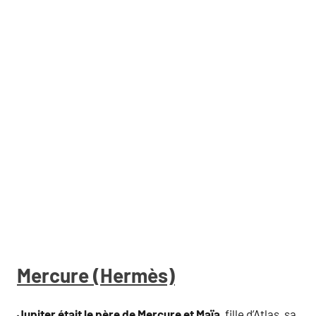
Mercure (Hermès)
Jupiter était le père de Mercure et Maïa
, fille d’Atlas, sa