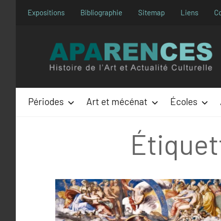
Aller
Expositions
Bibliographie
Sitemap
Liens
C
au
contenu
Périodes
Art et mécénat
Écoles
Étiquet