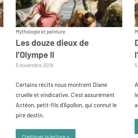
Mythologie et peinture
M
Les douze dieux de
l’Olympe II
par
5 novembre 2019
p
5
admin
a
Certains récits nous montrent Diane
A
cruelle et vindicative. C’est assurément
l
Actéon, petit-fils d’Apollon, qui connut le
a
pire destin.
Continuer la lecture