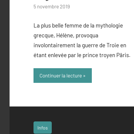
par
5 novembre 2019
admin
La plus belle femme de la mythologie
grecque, Hélène, provoqua
involontairement la guerre de Troie en
étant enlevée par le prince troyen Pâris.
Continuer la lecture
Infos