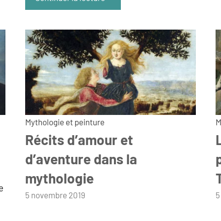
Mythologie et peinture
M
Récits d’amour et
d’aventure dans la
mythologie
e
par
5 novembre 2019
p
5
admin
a