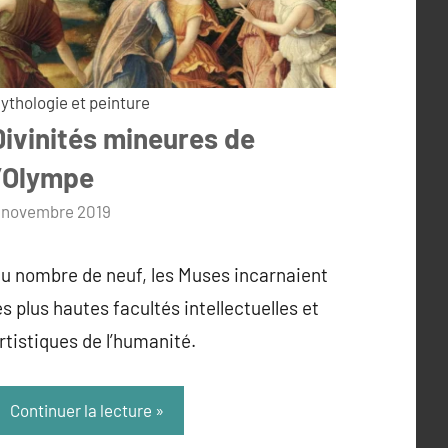
ythologie et peinture
Divinités mineures de
l’Olympe
ar
 novembre 2019
dmin
u nombre de neuf, les Muses incarnaient
es plus hautes facultés intellectuelles et
rtistiques de l’humanité.
Continuer la lecture