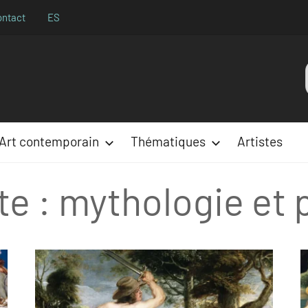
ontact
ES
Aparences
:
Art contemporain
Thématiques
Artistes
te :
mythologie et 