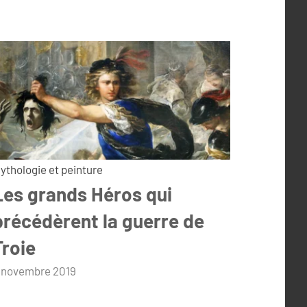
ythologie et peinture
Les grands Héros qui
précédèrent la guerre de
Troie
ar
 novembre 2019
dmin