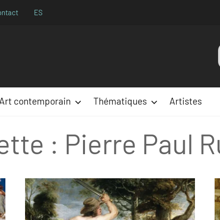
ontact
ES
Aparences
:
Art contemporain
Thématiques
Artistes
ette :
Pierre Paul 