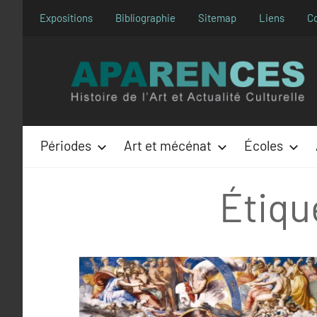
Aller
Expositions
Bibliographie
Sitemap
Liens
C
au
contenu
Périodes
Art et mécénat
Écoles
Étiqu