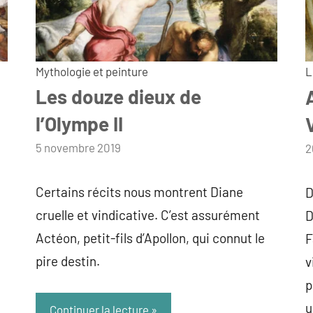
Mythologie et peinture
L
Les douze dieux de
l’Olympe II
par
5 novembre 2019
p
2
admin
a
Certains récits nous montrent Diane
D
cruelle et vindicative. C’est assurément
D
Actéon, petit-fils d’Apollon, qui connut le
F
pire destin.
v
p
u
Continuer la lecture