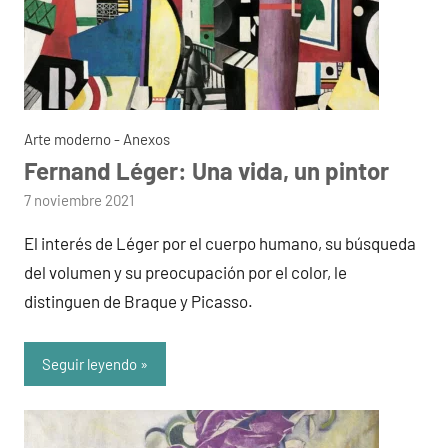
Arte moderno - Anexos
Fernand Léger: Una vida, un pintor
por
7 noviembre 2021
admin
El interés de Léger por el cuerpo humano, su búsqueda
del volumen y su preocupación por el color, le
distinguen de Braque y Picasso.
Seguir leyendo