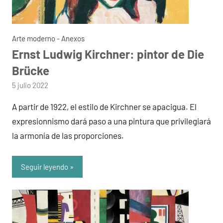
Arte moderno - Anexos
Ernst Ludwig Kirchner: pintor de Die
Brücke
por
5 julio 2022
admin
A partir de 1922, el estilo de Kirchner se apacigua. El
expresionnismo dará paso a una pintura que privilegiará
la armonía de las proporciones.
Seguir leyendo