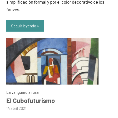
simplificación formal y por el color decorativo de los
fauves.
Seguir leyendo
La vanguardia rusa
El Cubofuturismo
por
14 abril 2021
admin