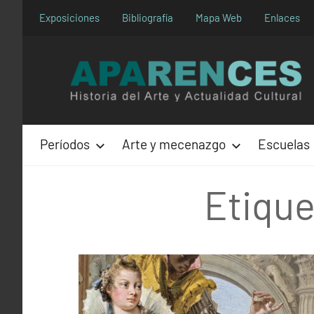
Saltar
Exposiciones
Bibliografía
Mapa Web
Enlaces
al
contenido
Períodos
Arte y mecenazgo
Escuelas
Etiqu