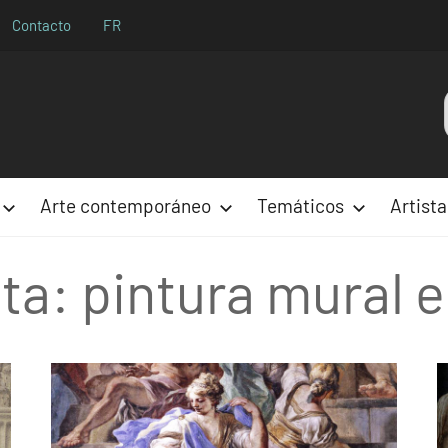
Contacto
FR
Aparences
Arte contemporáneo
Temáticos
Artista
eta:
pintura mural en