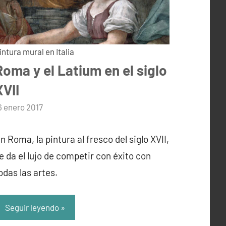
intura mural en Italia
Roma y el Latium en el siglo
XVII
or
6 enero 2017
dmin
n Roma, la pintura al fresco del siglo XVII,
e da el lujo de competir con éxito con
odas las artes.
Seguir leyendo