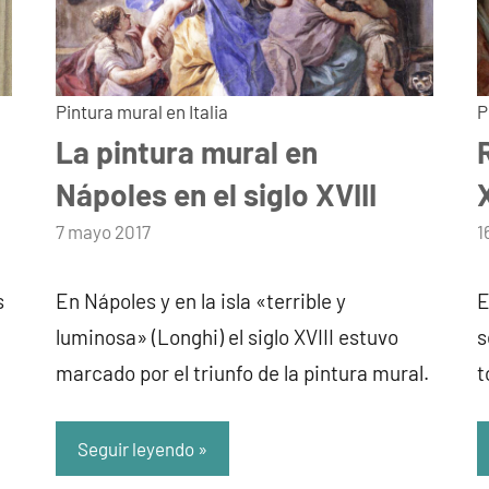
Pintura mural en Italia
P
La pintura mural en
Nápoles en el siglo XVIII
por
7 mayo 2017
p
1
admin
a
s
En Nápoles y en la isla «terrible y
E
luminosa» (Longhi) el siglo XVIII estuvo
s
marcado por el triunfo de la pintura mural.
t
Seguir leyendo