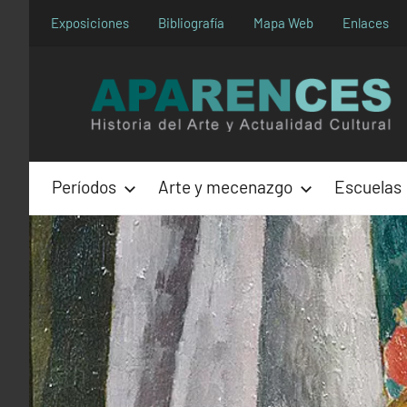
Saltar
Exposiciones
Bibliografía
Mapa Web
Enlaces
al
contenido
Períodos
Arte y mecenazgo
Escuelas