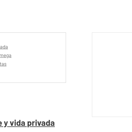
vada
 Omega
tas
e y vida privada