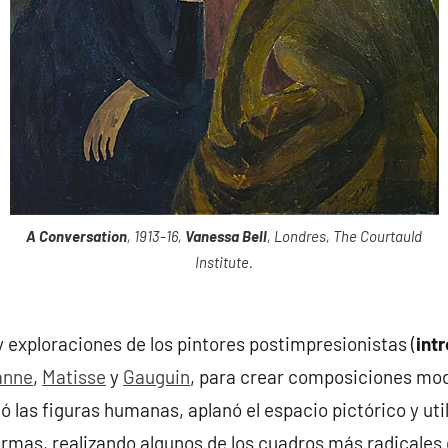
A Conversation
, 1913-16,
Vanessa Bell
, Londres, The Courtauld
Institute.
 y exploraciones de los pintores postimpresionistas (
int
anne
,
Matisse
y
Gauguin
, para crear composiciones mo
ó las figuras humanas, aplanó el espacio pictórico y uti
ormas, realizando algunos de los cuadros más radicales 