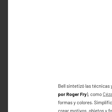
Bell sintetizó las técnicas
por Roger Fry
), como
Céz
formas y colores. Simplific
crear motivos, objetos y f