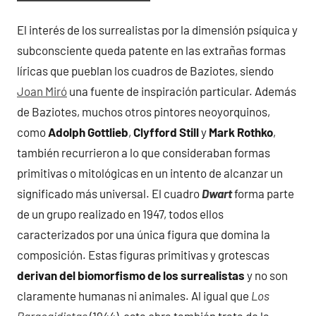
El interés de los surrealistas por la dimensión psíquica y
subconsciente queda patente en las extrañas formas
líricas que pueblan los cuadros de Baziotes, siendo
Joan Miró
una fuente de inspiración particular. Además
de Baziotes, muchos otros pintores neoyorquinos,
como
Adolph Gottlieb
,
Clyfford Still
y
Mark Rothko
,
también recurrieron a lo que consideraban formas
primitivas o mitológicas en un intento de alcanzar un
significado más universal. El cuadro
Dwart
forma parte
de un grupo realizado en 1947, todos ellos
caracterizados por una única figura que domina la
composición. Estas figuras primitivas y grotescas
derivan del biomorfismo de los surrealistas
y no son
claramente humanas ni animales. Al igual que
Los
Paracaidistas
(1944), esta obra también trata de la