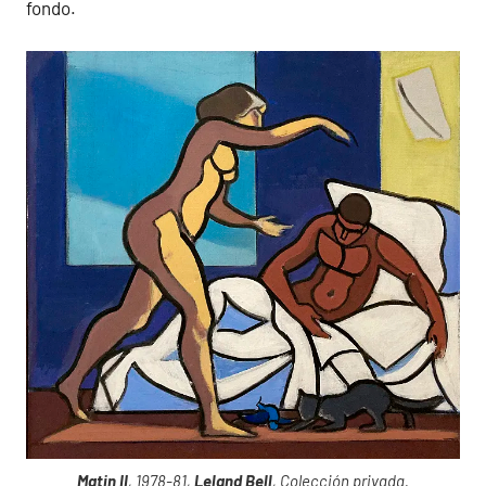
fondo.
Matin II
, 1978-81,
Leland Bell
, Colección privada.