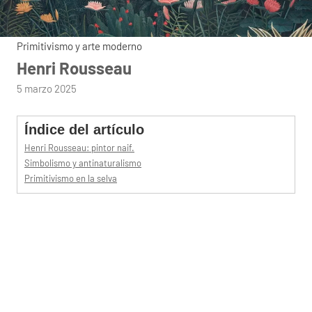
Primitivismo y arte moderno
Henri Rousseau
por
5 marzo 2025
admin
Índice del artículo
Henri Rousseau: pintor naif.
Simbolismo y antinaturalismo
Primitivismo en la selva